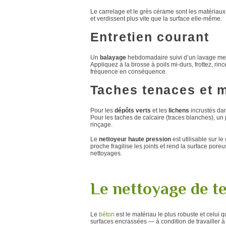
Le carrelage et le grès cérame sont les matériaux l
et verdissent plus vite que la surface elle-même.
Entretien courant
Un
balayage
hebdomadaire suivi d’un lavage men
Appliquez à la brosse à poils mi-durs, frottez, 
fréquence en conséquence.
Taches tenaces et 
Pour les
dépôts verts
et les
lichens
incrustés dan
Pour les taches de calcaire (traces blanches), un
rinçage.
Le
nettoyeur haute pression
est utilisable sur l
proche fragilise les joints et rend la surface por
nettoyages.
Le nettoyage de t
Le
béton
est le matériau le plus robuste et celui 
surfaces encrassées — à condition de travailler à 