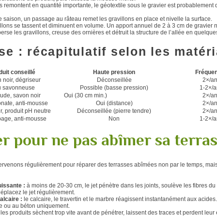
 remontent en quantité importante, le géotextile sous le gravier est probablemen
saison, un passage au râteau remet les gravillons en place et nivelle la surface.
illons se tassent et diminuent en volume. Un apport annuel de 2 à 3 cm de gravier ne
perse les gravillons, creuse des ornières et détruit la structure de l’allée en quelqu
e : récapitulatif selon les matér
duit conseillé
Haute pression
Fréque
 noir, dégriseur
Déconseillée
2×/a
 savonneuse
Possible (basse pression)
1-2×/
ude, savon noir
Oui (30 cm min.)
2×/a
nate, anti-mousse
Oui (distance)
2×/a
r, produit pH neutre
Déconseillée (pierre tendre)
2×/a
age, anti-mousse
Non
1-2×/
er pour ne pas abîmer sa terra
ervenons régulièrement pour réparer des terrasses abîmées non par le temps, mais
uissante :
à moins de 20-30 cm, le jet pénètre dans les joints, soulève les fibres du 
éplacez le jet régulièrement.
alcaire :
le calcaire, le travertin et le marbre réagissent instantanément aux acides.
ge ou au béton uniquement.
:
les produits sèchent trop vite avant de pénétrer, laissent des traces et perdent leur