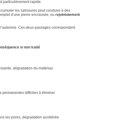
t particulièrement rapide.
ccumuler les salissures peut conduire à des
 complet d’une pierre encrassée, ou
rejointoiement
 à l’automne. Ces deux passages correspondent
nséquence si non traité
issante, dégradation du matériau
s permanentes difficiles à éliminer
ans les pores, dégradation accélérée