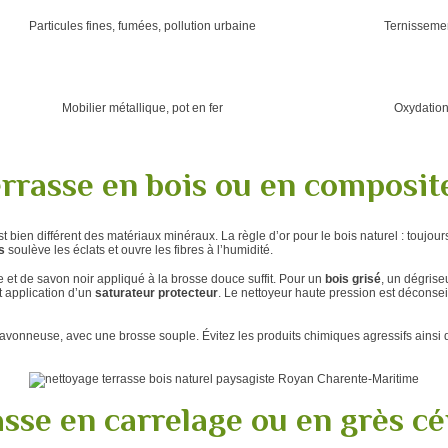
Particules fines, fumées, pollution urbaine
Ternissement
Mobilier métallique, pot en fer
Oxydation
errasse en bois ou en composit
 bien différent des matériaux minéraux. La règle d’or pour le bois naturel : toujour
s
soulève les éclats et ouvre les fibres à l’humidité.
 et de savon noir appliqué à la brosse douce suffit. Pour un
bois grisé
, un dégris
 application d’un
saturateur protecteur
. Le nettoyeur haute pression est déconseillé
savonneuse, avec une brosse souple. Évitez les produits chimiques agressifs ainsi q
asse en carrelage ou en grès c