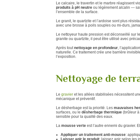
Le calcaire, le travertin et le marbre réagissent 
produits à pH neutre
ou légèrement alcalin — savo
l’ensemble de la surface.
Le granit, le quartzite et l’ardoise sont plus résis
avec une brosse à poils souples ou mi-durs, jamai
Le nettoyeur haute pression est déconseillé sur l
granite ou quartzite, il peut être utilisé avec préc
Après tout
nettoyage en profondeur
, l’applicati
naturelle. Ce traitement crée une barrière invisib
l’exposition.
Nettoyage de terra
Le
gravier
et les allées stabilisées nécessitent u
mécanique et préventif.
Le désherbage est la priorité. Les
mauvaises he
surfaces, ou le
désherbage thermique
(brûleur à
sensible pour la qualité des eaux.
La
mousse verte
est l’autre ennemi du gravier. 
Appliquer un
traitement anti-mousse
: appliq
Laisser agir le produit
: laissez agir selon les 