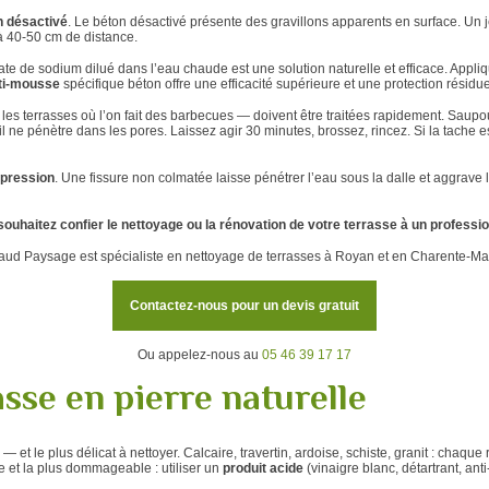
n désactivé
. Le béton désactivé présente des gravillons apparents en surface. Un je
 à 40-50 cm de distance.
ate de sodium dilué dans l’eau chaude est une solution naturelle et efficace. Appliq
nti-mousse
spécifique béton offre une efficacité supérieure et une protection résidue
 les terrasses où l’on fait des barbecues — doivent être traitées rapidement. Saup
l ne pénètre dans les pores. Laissez agir 30 minutes, brossez, rincez. Si la tache
 pression
. Une fissure non colmatée laisse pénétrer l’eau sous la dalle et aggrave
souhaitez confier le nettoyage ou la rénovation de votre terrasse à un professio
ud Paysage est spécialiste en nettoyage de terrasses à Royan et en Charente-Mar
Contactez-nous pour un devis gratuit
Ou appelez-nous au
05 46 39 17 17
sse en pierre naturelle
— et le plus délicat à nettoyer. Calcaire, travertin, ardoise, schiste, granit : chaque
te et la plus dommageable : utiliser un
produit acide
(vinaigre blanc, détartrant, anti