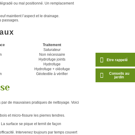
t dégradé ou mal positionné. Un remplacement
uf maintient l’aspect et le drainage.
es passages.
iaux
nce
Traitement
n
Saturateur
an
Non nécessaire
n
Hydrofuge joints
Etre rappelé
n
Hydrofuge
n
Hydrofuge + oléofuge
Conseils au
an
Géotextile à vérifier
jardin
sse
 par de mauvaises pratiques de nettoyage. Voici
bois et micro-fissure les pierres tendres.
 La surface se pique et ternit de façon
 efficacité. Intervenez toujours par temps couvert