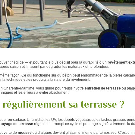
souvent négligé — et pourtant le plus décisif pour la durabilité d’un
revêtement exté
après saison et finissent par dégrader les matériaux en profondeur.
 même façon. Ce qui fonctionne sur du béton peut endommager de la pierre calcaire
er la technique et les produits à la nature du revêtement.
en Charente-Maritime, vous guide pour réussir votre
entretien de terrasse
ou plage
hniques et les erreurs à éviter absolument.
 régulièrement sa terrasse ?
rader en surface. L’humidité, les UV, les dépôts végétaux et les taches grasses pé
ttoyage de terrasse
régulier interrompt ce cycle et prolonge significativement la d
couverte de
mousse
ou d’algues devient glissante, même par temps sec. C’est un ri