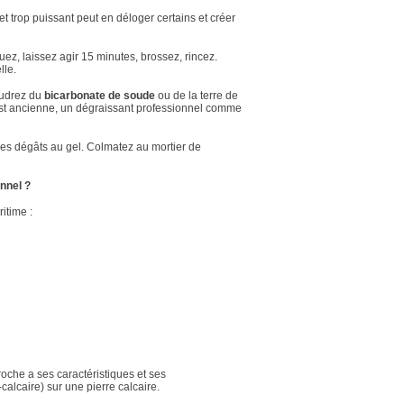
t trop puissant peut en déloger certains et créer
uez, laissez agir 15 minutes, brossez, rincez.
lle.
oudrez du
bicarbonate de soude
ou de la terre de
 est ancienne, un dégraissant professionnel comme
 les dégâts au gel. Colmatez au mortier de
nnel ?
itime :
 roche a ses caractéristiques et ses
-calcaire) sur une pierre calcaire.