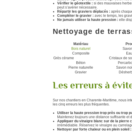
Vérifier le géotextile :
si des mauvaises herbes
peut s’avérer nécessaire.
Répartir les graviers déplacés :
après chaque 
Compléter le gravier :
avec le temps, les grav
Ne jamais utiliser la haute pression :
elle dis
Nettoyage de terrass
Matériau
Pro
Bois naturel
Savon
Composite
Eau
Grès cérame
Cristaux de so
Béton
Percarbo
Pierre naturelle
Savon noi
Gravier
Désherb
Les erreurs à évit
Sur nos chantiers en Charente-Maritime, nous int
les cinq erreurs les plus fréquentes.
Utiliser la haute pression trop près ou trop p
Maintenez toujours une distance suffisante et d
Appliquer du vinaigre blanc sur de la pierre c
irrémédiable. Réservez le vinaigre au carrela
Nettoyer par forte chaleur ou en plein soleil 