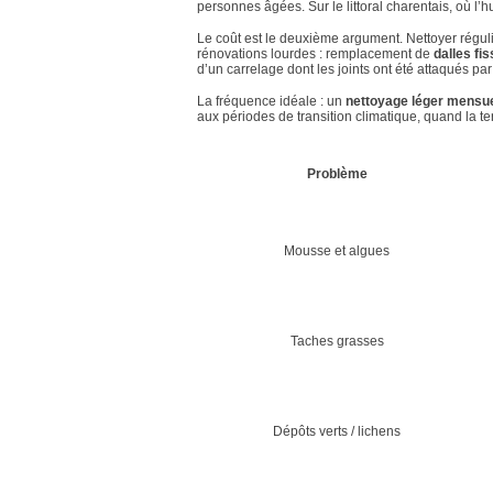
personnes âgées. Sur le littoral charentais, où 
Le coût est le deuxième argument. Nettoyer régul
rénovations lourdes : remplacement de
dalles fi
d’un carrelage dont les joints ont été attaqués par
La fréquence idéale : un
nettoyage léger mensu
aux périodes de transition climatique, quand la ter
Problème
Mousse et algues
Taches grasses
Dépôts verts / lichens