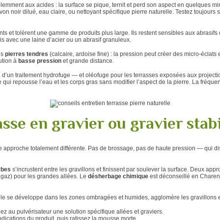
violemment aux acides : la surface se pique, ternit et perd son aspect en quelques mi
n noir dilué, eau claire, ou nettoyant spécifique pierre naturelle. Testez toujours s
tants et tolèrent une gamme de produits plus large. Ils restent sensibles aux abrasifs
s avec une laine d’acier ou un abrasif granuleux.
es
pierres tendres
(calcaire, ardoise fine) : la pression peut créer des micro-éclats e
aution à
basse pression
et grande distance.
on d’un traitement hydrofuge — et oléofuge pour les terrasses exposées aux project
le qui repousse l’eau et les corps gras sans modifier l’aspect de la pierre. La fréq
sse en gravier ou gravier stabi
ne approche totalement différente. Pas de brossage, pas de haute pression — qui di
rbes
s’incrustent entre les gravillons et finissent par soulever la surface. Deux ap
 gaz) pour les grandes allées. Le
désherbage chimique
est déconseillé en Charen
Elle se développe dans les zones ombragées et humides, agglomère les gravillons e
uez au pulvérisateur une solution spécifique allées et graviers.
indications du produit, puis ratissez la mousse morte.