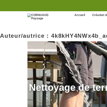
Accueil
Création d
Auteur/autrice :
4k8kHY4NWx4b_a
Nettoyage de ter