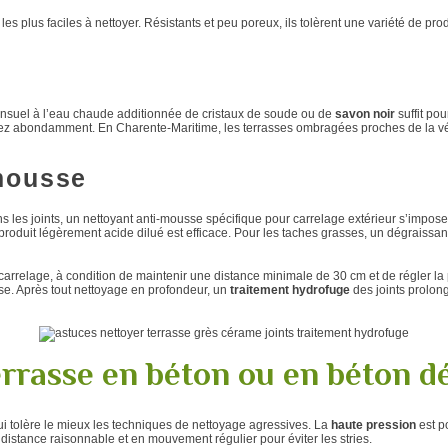
es plus faciles à nettoyer. Résistants et peu poreux, ils tolèrent une variété de produ
suel à l’eau chaude additionnée de cristaux de soude ou de
savon noir
suffit po
rincez abondamment. En Charente-Maritime, les terrasses ombragées proches de la v
mousse
s les joints, un nettoyant anti-mousse spécifique pour carrelage extérieur s’impose
 produit légèrement acide dilué est efficace. Pour les taches grasses, un dégraissa
e carrelage, à condition de maintenir une distance minimale de 30 cm et de régler la
euse. Après tout nettoyage en profondeur, un
traitement hydrofuge
des joints prolong
errasse en béton ou en béton d
qui tolère le mieux les techniques de nettoyage agressives. La
haute pression
est p
distance raisonnable et en mouvement régulier pour éviter les stries.