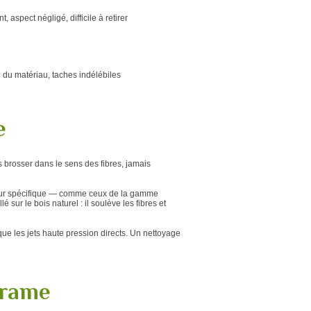
, aspect négligé, difficile à retirer
 du matériau, taches indélébiles
e
s brosser dans le sens des fibres, jamais
eur spécifique — comme ceux de la gamme
 sur le bois naturel : il soulève les fibres et
ue les jets haute pression directs. Un nettoyage
érame