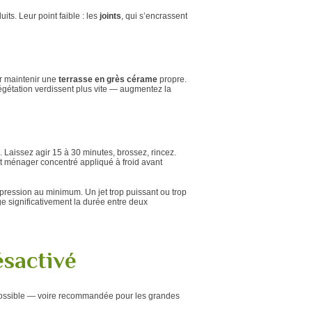
its. Leur point faible : les
joints
, qui s’encrassent
ur maintenir une
terrasse en grès cérame
propre.
égétation verdissent plus vite — augmentez la
. Laissez agir 15 à 30 minutes, brossez, rincez.
nt ménager concentré appliqué à froid avant
 pression au minimum. Un jet trop puissant ou trop
e significativement la durée entre deux
ésactivé
ossible — voire recommandée pour les grandes