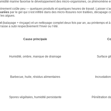
l’humidité marine favorise le développement des micro-organismes, ce phénomène es
ièrement coûte peu — quelques produits et quelques heures de travail. Laisser s’a
ssurées
par le gel qui s’est infiltré dans des micro-fissures non traitées, décapage
 les algues.
el
(balayage + rinçage) et un nettoyage complet deux fois par an, au printemps et
rasse a subi respectivement l’hiver ou l’été.
Cause principale
Co
Humidité, ombre, manque de drainage
Surface gl
Barbecue, huile, résidus alimentaires
Incrustation
Spores végétales, humidité persistante
Pénétration d