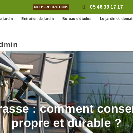
05 46 39 17 17
NOUS RECRUTONS
e jardin
Entretien de jardin
Bureau d’études
Le jardin de demai
dmin
rasse : comment conse
propre et durable ?