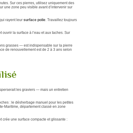
nutes. Sur ces pierres, utilisez uniquement des
ur une zone peu visible avant d’intervenir sur
 qui rayent leur
surface polie
. Travaillez toujours
t ouvrir la surface à l’eau et aux taches. Sur
ions grasses — est indispensable sur la pierre
uence de renouvellement est de 2 à 3 ans selon
lisé
sperserait les graviers — mais un entretien
proches : le désherbage manuel pour les petites
te-Maritime, département classé en zone
t crée une surface compacte et glissante :