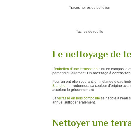
Traces noires de pollution
Taches de rouille
Le nettoyage de t
L’
entretien d’une terrasse bois
ou en composite est
perpendiculairement. Un
brossage à contre-sen
Pour un entretien courant, un mélange d’eau tiède
Blanchon
— redonnera sa couleur d’origine avant
accélère le
grisonnement
.
La
terrasse en bois composite
se nettoie à l’eau 
annuel suffit généralement.
Nettoyer une terr