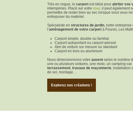
Très en vogue, le
carport
est idéal pour
abriter vos 
intempéries. Placé sur votre
cour
, il peut également 
permettre de rester bien au sec lorsque vous vous re
entreposer du matériel.
Spécialiste en
structures de jardin
, notre entrepri
l’
aménagement de votre carport
à Fouras, Les Math
Carport simple, double ou familial
Carport autoportant ou carport adossé
Abri de voiture sur mesure ou standard
Carport en bois ou aluminium
Nous dimensionnons votre
auvent
selon le nombre d
une ou plusieurs voitures, une moto, un camping-car
terrassement
,
travaux de maçonnerie
, installatio
de sol, montage…
Explorez nos créations !