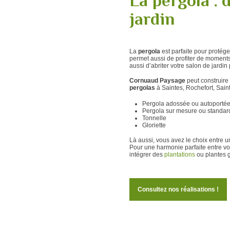
La pergola : 
jardin
La
pergola
est parfaite pour protéger
permet aussi de profiter de moments
aussi d’abriter votre salon de jardin
Cornuaud Paysage
peut construir
pergolas
à Saintes, Rochefort, Sain
Pergola adossée ou autoporté
Pergola sur mesure ou standar
Tonnelle
Gloriette
Là aussi, vous avez le choix entre 
Pour une harmonie parfaite entre vo
intégrer des
plantations
ou plantes 
Consultez nos réalisations !