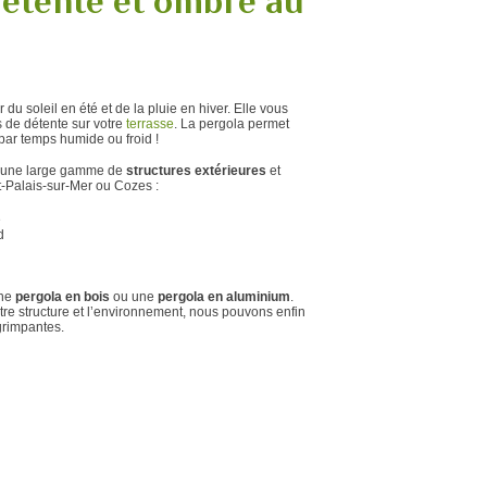
détente et ombre au
 du soleil en été et de la pluie en hiver. Elle vous
 de détente sur votre
terrasse
. La pergola permet
 par temps humide ou froid !
e une large gamme de
structures extérieures
et
t-Palais-sur-Mer ou Cozes :
e
d
une
pergola en bois
ou une
pergola en aluminium
.
tre structure et l’environnement, nous pouvons enfin
grimpantes.