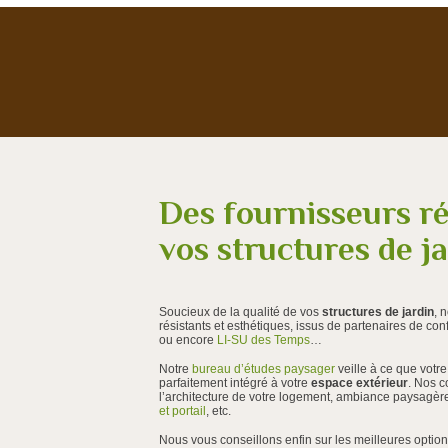
Des fournisseurs r
vos structures de j
Soucieux de la qualité de vos
structures de jardin
, 
résistants et esthétiques, issus de partenaires de c
ou encore
LI-SU des Temps
…
Notre
bureau d’études paysager
veille à ce que votre
parfaitement intégré à votre
espace extérieur
. Nos c
l’architecture de votre logement, ambiance paysagè
et portail
, etc.
Nous vous conseillons enfin sur les meilleures optio