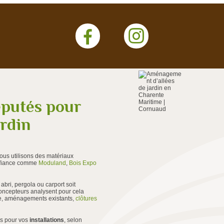
éputés pour
ardin
nous utilisons des matériaux
onfiance comme
Moduland
,
Bois Expo
 abri, pergola ou carport soit
oncepteurs analysent pour cela
re, aménagements existants,
clôtures
ns pour vos
installations
, selon