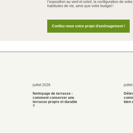
l’exposition au vent et soleil, la configuration de votr
habitudes de vie, ainsi que votre budget !
Confiez-nous votre projet d’aménagement !
juillet 2026
juille
Nettoyage de terrasse :
Débro
comment conserver une
comm
terrasse propre et durable
bien 
?