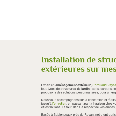
Installation de stru
extérieures sur me
Expert en
aménagement extérieur
,
Cornuaud Pays
tous types de
structures de jardin
: abris, carports,
proposons des solutions personnalisées, pour un
esp
Nous vous accompagnons sur la conception et réalis
jusqu’à
l’entretien
, en passant par la livraison chez v
et les finitions. Le tout, dans le respect de vos envies
Basée à Sablonceaux près de Royan, notre entreprise i