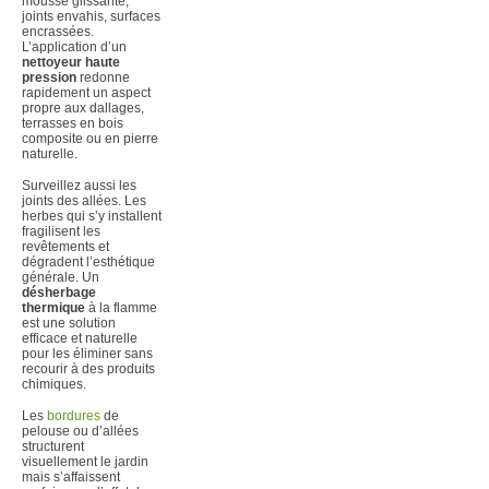
mousse glissante,
joints envahis, surfaces
encrassées.
L’application d’un
nettoyeur haute
pression
redonne
rapidement un aspect
propre aux dallages,
terrasses en bois
composite ou en pierre
naturelle.
Surveillez aussi les
joints des allées. Les
herbes qui s’y installent
fragilisent les
revêtements et
dégradent l’esthétique
générale. Un
désherbage
thermique
à la flamme
est une solution
efficace et naturelle
pour les éliminer sans
recourir à des produits
chimiques.
Les
bordures
de
pelouse ou d’allées
structurent
visuellement le jardin
mais s’affaissent