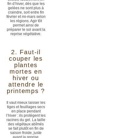
fin d’hiver, dès que les
gelées ne sont plus à
craindre, soit entre fin
février et mi-mars selon
les régions. Agir tôt
permet ainsi de
préparer le sol avant la
reprise végétative.
2. Faut-il
couper les
plantes
mortes en
hiver ou
attendre le
printemps ?
Il vaut mieux laisser les
tiges et feuillages secs
en place pendant
l’hiver : ils protègent les
racines du gel. La taille
des végétaux abîmés
se fait plutôt en fin de
saison froide, juste
avant la reprise.