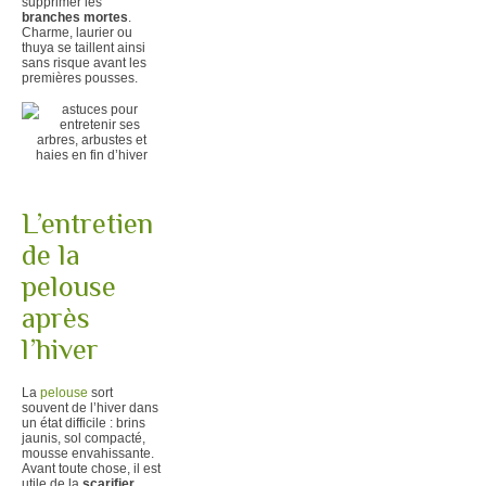
supprimer les
branches mortes
.
Charme, laurier ou
thuya se taillent ainsi
sans risque avant les
premières pousses.
L’entretien
de la
pelouse
après
l’hiver
La
pelouse
sort
souvent de l’hiver dans
un état difficile : brins
jaunis, sol compacté,
mousse envahissante.
Avant toute chose, il est
utile de la
scarifier