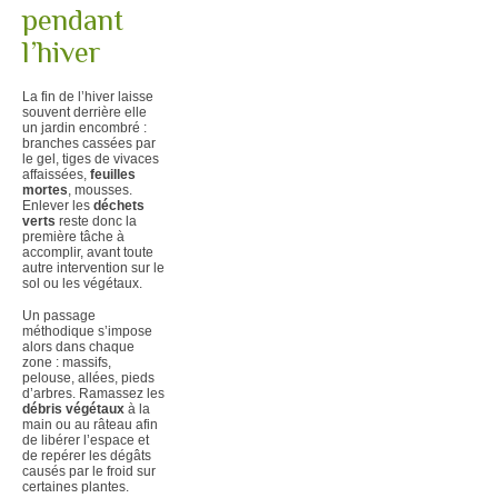
pendant
l’hiver
La fin de l’hiver laisse
souvent derrière elle
un jardin encombré :
branches cassées par
le gel, tiges de vivaces
affaissées,
feuilles
mortes
, mousses.
Enlever les
déchets
verts
reste donc la
première tâche à
accomplir, avant toute
autre intervention sur le
sol ou les végétaux.
Un passage
méthodique s’impose
alors dans chaque
zone : massifs,
pelouse, allées, pieds
d’arbres. Ramassez les
débris végétaux
à la
main ou au râteau afin
de libérer l’espace et
de repérer les dégâts
causés par le froid sur
certaines plantes.