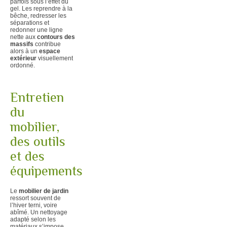
parfois sous l’effet du
gel. Les reprendre à la
bêche, redresser les
séparations et
redonner une ligne
nette aux
contours des
massifs
contribue
alors à un
espace
extérieur
visuellement
ordonné.
Entretien
du
mobilier,
des outils
et des
équipements
Le
mobilier de jardin
ressort souvent de
l’hiver terni, voire
abîmé. Un nettoyage
adapté selon les
matériaux s’impose