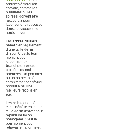
arbustes à floraison
estivale, comme les
buddleias ou les
spirées, doivent être
raccourcis pour
favoriser une repousse
dense et vigoureuse
après l’hiver.
Les
arbres fruitiers
bénéficient également
d’une taille de fin
d’hiver. C’est le bon
moment pour
supprimer les
branches mortes
,
croisées ou mal
orientées. Un pommier
ou un poirier taillé
correctement en février
produit ainsi une
meilleure récolte en
été.
Les
haies
, quant à
elles, bénéficient d’une
taille de fin d’hiver pour
repartir de façon
homogène. C’est le
bon moment pour
retravailler la forme et