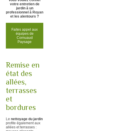
votre entretien de
jardin à un
professionnel à Royan
et les alentours ?
Faites appel aux
équipes de
Cornuaud
Paysage
Remise en
état des
allées,
terrasses
et
bordures
Le
nettoyage du jardin
profite également aux
allées et terrasses :