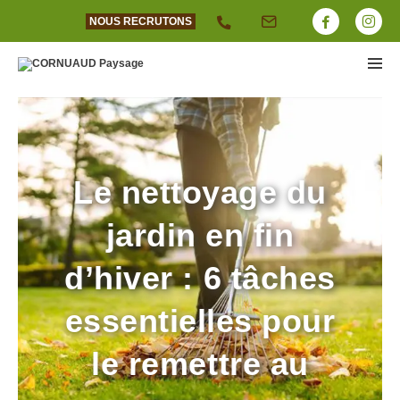
NOUS RECRUTONS
Le nettoyage du
jardin en fin
d’hiver : 6 tâches
essentielles pour
le remettre au