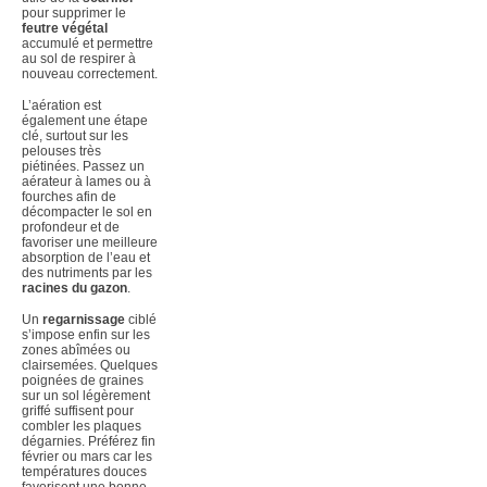
pour supprimer le
feutre végétal
accumulé et permettre
au sol de respirer à
nouveau correctement.
L’aération est
également une étape
clé, surtout sur les
pelouses très
piétinées. Passez un
aérateur à lames ou à
fourches afin de
décompacter le sol en
profondeur et de
favoriser une meilleure
absorption de l’eau et
des nutriments par les
racines du gazon
.
Un
regarnissage
ciblé
s’impose enfin sur les
zones abîmées ou
clairsemées. Quelques
poignées de graines
sur un sol légèrement
griffé suffisent pour
combler les plaques
dégarnies. Préférez fin
février ou mars car les
températures douces
favorisent une bonne