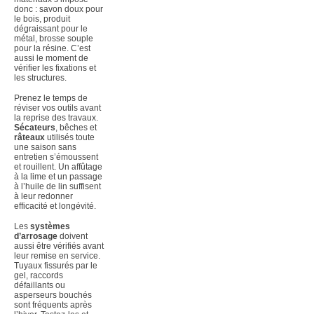
donc : savon doux pour
le bois, produit
dégraissant pour le
métal, brosse souple
pour la résine. C’est
aussi le moment de
vérifier les fixations et
les structures.
Prenez le temps de
réviser vos outils avant
la reprise des travaux.
Sécateurs
, bêches et
râteaux
utilisés toute
une saison sans
entretien s’émoussent
et rouillent. Un affûtage
à la lime et un passage
à l’huile de lin suffisent
à leur redonner
efficacité et longévité.
Les
systèmes
d’arrosage
doivent
aussi être vérifiés avant
leur remise en service.
Tuyaux fissurés par le
gel, raccords
défaillants ou
asperseurs bouchés
sont fréquents après