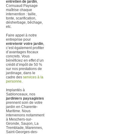
entretien de jardin
,
Cornuaud Paysage
maîtrise chaque
intervention : taille,
tonte, scarification,
désherbage, bêchage,
etc.
Faire appel à notre
entreprise pour
entretenir votre jardin
,
c’est également profiter
d’avantages fiscaux
concrets. Vous
bénéficiez en effet d’un
crédit d’impôt de 50 %
sur nos prestations de
jardinage, dans le
cadre des
services à la
personne
.
Implantés à
Sablonceaux, nos
jardiniers paysagistes
prennent soin de votre
jardin en Charente-
Maritime. Nous
intervenons notamment
à Meschers-sur-
Gironde, Saujon, La
Tremblade, Marennes,
Saint-Georges-des-