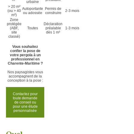
urbaine
> 20 m²
Autoportante
Permis de
(ou > 40
2-3 mois
ou adossée
construire
m²)
Zone
protégée
Déclaration
(ABF,
Toutes
préalable
1-3 mois
site
dès 1 m²
classé)
V
ous souhaitez
confier la pose de
votre pergola à un
professionnel en
Charente-Maritime ?
Nos paysagistes vous
accompagnent de la
conception à la pose :
Contactez pour
toute demande
de conseil ou
pour une étude
personnalisée