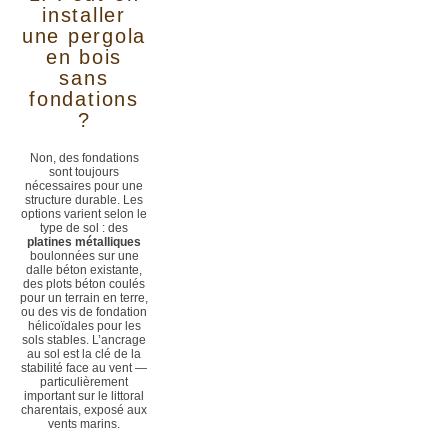
installer
une pergola
en bois
sans
fondations
?
Non, des fondations
sont toujours
nécessaires pour une
structure durable. Les
options varient selon le
type de sol : des
platines métalliques
boulonnées sur une
dalle béton existante,
des plots béton coulés
pour un terrain en terre,
ou des vis de fondation
hélicoïdales pour les
sols stables. L’ancrage
au sol est la clé de la
stabilité face au vent —
particulièrement
important sur le littoral
charentais, exposé aux
vents marins.