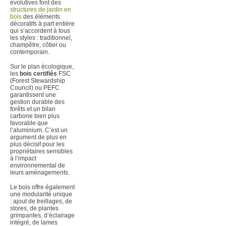
évolutives font des
structures de jardin en
bois
des éléments
décoratifs à part entière
qui s’accordent à tous
les styles : traditionnel,
champêtre, côtier ou
contemporain.
Sur le plan écologique,
les
bois certifiés
FSC
(Forest Stewardship
Council) ou PEFC
garantissent une
gestion durable des
forêts et un bilan
carbone bien plus
favorable que
l’aluminium. C’est un
argument de plus en
plus décisif pour les
propriétaires sensibles
à l’impact
environnemental de
leurs aménagements.
Le bois offre également
une modularité unique
: ajout de treillages, de
stores, de plantes
grimpantes, d’éclairage
intégré, de lames