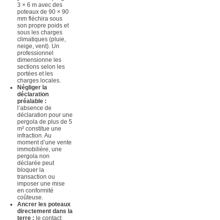
3 × 6 m avec des
poteaux de 90 × 90
mm fléchira sous
son propre poids et
sous les charges
climatiques (pluie,
neige, vent). Un
professionnel
dimensionne les
sections selon les
portées et les
charges locales.
Négliger la
déclaration
préalable :
l’absence de
déclaration pour une
pergola de plus de 5
m² constitue une
infraction. Au
moment d’une vente
immobilière, une
pergola non
déclarée peut
bloquer la
transaction ou
imposer une mise
en conformité
coûteuse.
Ancrer les poteaux
directement dans la
terre :
le contact