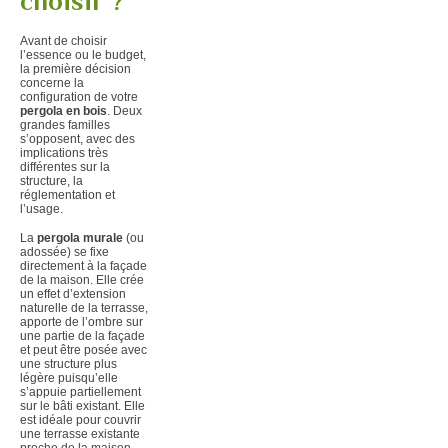
choisir ?
Avant de choisir
l’essence ou le budget,
la première décision
concerne la
configuration de votre
pergola en bois
. Deux
grandes familles
s’opposent, avec des
implications très
différentes sur la
structure, la
réglementation et
l’usage.
La
pergola murale
(ou
adossée) se fixe
directement à la façade
de la maison. Elle crée
un effet d’extension
naturelle de la terrasse,
apporte de l’ombre sur
une partie de la façade
et peut être posée avec
une structure plus
légère puisqu’elle
s’appuie partiellement
sur le bâti existant. Elle
est idéale pour couvrir
une terrasse existante
proche de la maison.