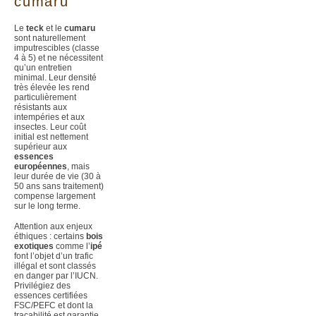
cumaru
Le
teck
et le
cumaru
sont naturellement
imputrescibles (classe
4 à 5) et ne nécessitent
qu’un entretien
minimal. Leur densité
très élevée les rend
particulièrement
résistants aux
intempéries et aux
insectes. Leur coût
initial est nettement
supérieur aux
essences
européennes
, mais
leur durée de vie (30 à
50 ans sans traitement)
compense largement
sur le long terme.
Attention aux enjeux
éthiques : certains
bois
exotiques
comme l’
ipé
font l’objet d’un trafic
illégal et sont classés
en danger par l’IUCN.
Privilégiez des
essences certifiées
FSC/PEFC et dont la
traçabilité est garantie.