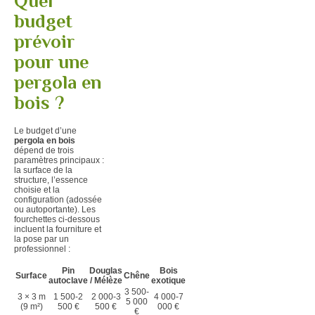
Quel
budget
prévoir
pour une
pergola en
bois ?
Le budget d’une
pergola en bois
dépend de trois
paramètres principaux :
la surface de la
structure, l’essence
choisie et la
configuration (adossée
ou autoportante). Les
fourchettes ci-dessous
incluent la fourniture et
la pose par un
professionnel :
Pin
Douglas
Bois
Surface
Chêne
autoclave
/ Mélèze
exotique
3 500-
3 × 3 m
1 500-2
2 000-3
4 000-7
5 000
(9 m²)
500 €
500 €
000 €
€