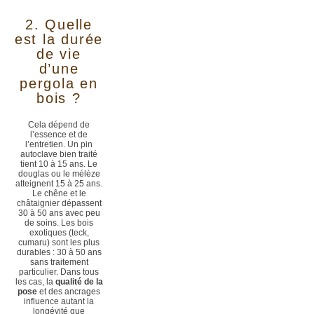
2. Quelle
est la durée
de vie
d’une
pergola en
bois ?
Cela dépend de
l’essence et de
l’entretien. Un pin
autoclave bien traité
tient 10 à 15 ans. Le
douglas ou le mélèze
atteignent 15 à 25 ans.
Le chêne et le
châtaignier dépassent
30 à 50 ans avec peu
de soins. Les bois
exotiques (teck,
cumaru) sont les plus
durables : 30 à 50 ans
sans traitement
particulier. Dans tous
les cas, la
qualité de la
pose
et des ancrages
influence autant la
longévité que