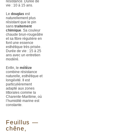
résistance. Durée de
vie : 10 à 15 ans.
Le
douglas
est
naturellement plus
résistant que le pin
sans
traitement
chimique
. Sa couleur
chaude brun-rougeâtre
et sa fibre régulière en
font une essence
esthétique très prisée.
Durée de vie : 15 à 25
ans avec un entretien
modéré.
Enfin, le
mélèze
combine résistance
naturelle, esthétique et
longévité. Il est
particulièrement
adapté aux zones
littorales comme la
Charente-Maritime, où
l’humidité marine est
constante.
Feuillus —
chêne,