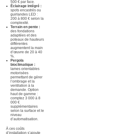
500 € par face.
Éclairage intégré :
spots encastrés ou
guirlandes LED :
200 à 800 € selon la
complexité.
Terrain en pente :
des fondations
adaptées et des
poteaux de hauteurs
différentes
augmentent la main
d’œuvre de 20 à 40
%.
Pergola
bioclimatique :
lames orientables
motorisées
permettant de gérer
l’ombrage et la
ventilation à la
demande. Option
haut de gamme :
comptez 3 000 à 8
000 €
supplémentaires
selon la surface et le
niveau
d’automatisation.
À ces coûts
d’installation s’ajoute