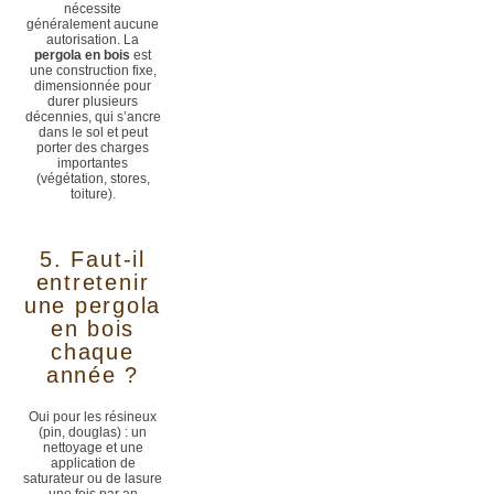
nécessite
généralement aucune
autorisation. La
pergola en bois
est
une construction fixe,
dimensionnée pour
durer plusieurs
décennies, qui s’ancre
dans le sol et peut
porter des charges
importantes
(végétation, stores,
toiture).
5. Faut-il
entretenir
une pergola
en bois
chaque
année ?
Oui pour les résineux
(pin, douglas) : un
nettoyage et une
application de
saturateur ou de lasure
une fois par an