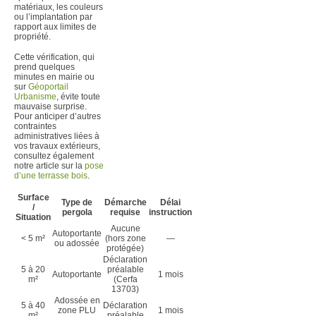
matériaux, les couleurs
ou l’implantation par
rapport aux limites de
propriété.
Cette vérification, qui
prend quelques
minutes en mairie ou
sur
Géoportail
Urbanisme
, évite toute
mauvaise surprise.
Pour anticiper d’autres
contraintes
administratives liées à
vos travaux extérieurs,
consultez également
notre article sur la
pose
d’une terrasse bois
.
Surface
Type de
Démarche
Délai
/
pergola
requise
instruction
Situation
Aucune
Autoportante
< 5 m²
(hors zone
—
ou adossée
protégée)
Déclaration
5 à 20
préalable
Autoportante
1 mois
m²
(Cerfa
13703)
Adossée en
5 à 40
Déclaration
zone PLU
1 mois
m²
préalable