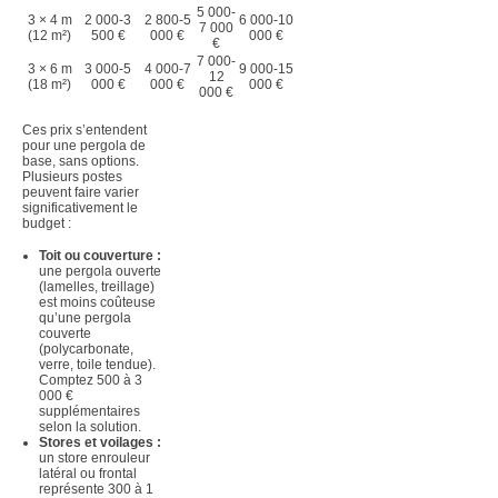
5 000-
3 × 4 m
2 000-3
2 800-5
6 000-10
7 000
(12 m²)
500 €
000 €
000 €
€
7 000-
3 × 6 m
3 000-5
4 000-7
9 000-15
12
(18 m²)
000 €
000 €
000 €
000 €
Ces prix s’entendent
pour une pergola de
base, sans options.
Plusieurs postes
peuvent faire varier
significativement le
budget :
Toit ou couverture :
une pergola ouverte
(lamelles, treillage)
est moins coûteuse
qu’une pergola
couverte
(polycarbonate,
verre, toile tendue).
Comptez 500 à 3
000 €
supplémentaires
selon la solution.
Stores et voilages :
un store enrouleur
latéral ou frontal
représente 300 à 1