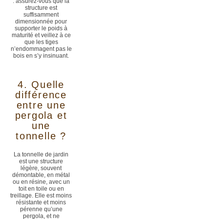
: assurez-vous que la
structure est
suffisamment
dimensionnée pour
supporter le poids à
maturité et veillez à ce
que les tiges
n’endommagent pas le
bois en s’y insinuant.
4. Quelle
différence
entre une
pergola et
une
tonnelle ?
La tonnelle de jardin
est une structure
légère, souvent
démontable, en métal
ou en résine, avec un
toit en toile ou en
treillage. Elle est moins
résistante et moins
pérenne qu’une
pergola, et ne