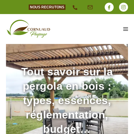
NOUS RECRUTONS
Tout savoir sur la
pergola en bois :
types, essences,
réglementation,
budget…