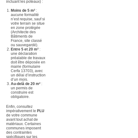
incluant les poteaux) :
Moins de 5 m²
:
aucune formalité
n’est requise, sauf si
votre terrain se situe
en zone protégée
(Architecte des
Bâtiments de
France, site classé
ou sauvegardé).
Entre 5 et 20 m²
:
une déclaration
préalable de travaux
doit être déposée en
mairie (formulaire
Cerfa 13703), avec
un délai d’instruction
d’un mois.
Au-delà de 20 m²
:
un permis de
construire est
obligatoire.
Enfin, consultez
impérativement le
PLU
de votre commune
avant tout achat de
matériaux. Certaines
communes imposent
des contraintes
spécifiques sur les