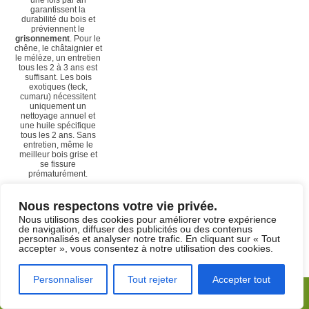
garantissent la
durabilité du bois et
préviennent le
grisonnement
. Pour le
chêne, le châtaignier et
le mélèze, un entretien
tous les 2 à 3 ans est
suffisant. Les bois
exotiques (teck,
cumaru) nécessitent
uniquement un
nettoyage annuel et
une huile spécifique
tous les 2 ans. Sans
entretien, même le
meilleur bois grise et
se fissure
prématurément.
Nous respectons votre vie privée.
6. Comment
Nous utilisons des cookies pour améliorer votre expérience
ancrer une
de navigation, diffuser des publicités ou des contenus
personnalisés et analyser notre trafic. En cliquant sur « Tout
pergola en
accepter », vous consentez à notre utilisation des cookies.
bois au sol
?
Personnaliser
Tout rejeter
Accepter tout
Etre rappelé
Conseils au jardin
Trois techniques
principales existent