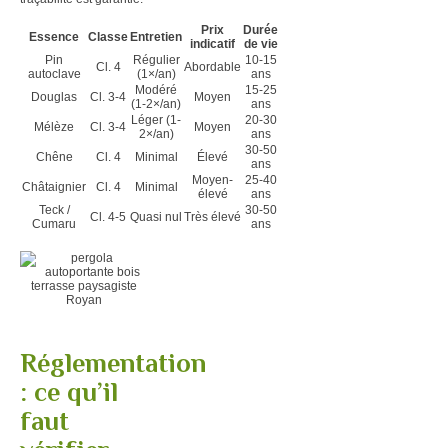
Prix
Durée
Essence
Classe
Entretien
indicatif
de vie
Pin
Régulier
10-15
Cl. 4
Abordable
autoclave
(1×/an)
ans
Modéré
15-25
Douglas
Cl. 3-4
Moyen
(1-2×/an)
ans
Léger (1-
20-30
Mélèze
Cl. 3-4
Moyen
2×/an)
ans
30-50
Chêne
Cl. 4
Minimal
Élevé
ans
Moyen-
25-40
Châtaignier
Cl. 4
Minimal
élevé
ans
Teck /
30-50
Cl. 4-5
Quasi nul
Très élevé
Cumaru
ans
Réglementation
: ce qu’il
faut