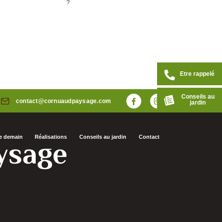
Etre rappelé
Conseils au
contact@cornuaudpaysage.com
jardin
de demain
Réalisations
Conseils au jardin
Contact
sage