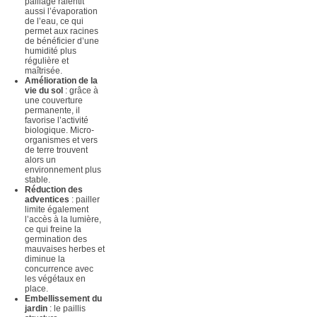
paillage ralentit
aussi l’évaporation
de l’eau, ce qui
permet aux racines
de bénéficier d’une
humidité plus
régulière et
maîtrisée.
Amélioration de la
vie du sol
: grâce à
une couverture
permanente, il
favorise l’activité
biologique. Micro-
organismes et vers
de terre trouvent
alors un
environnement plus
stable.
Réduction des
adventices
: pailler
limite également
l’accès à la lumière,
ce qui freine la
germination des
mauvaises herbes et
diminue la
concurrence avec
les végétaux en
place.
Embellissement du
jardin
: le paillis