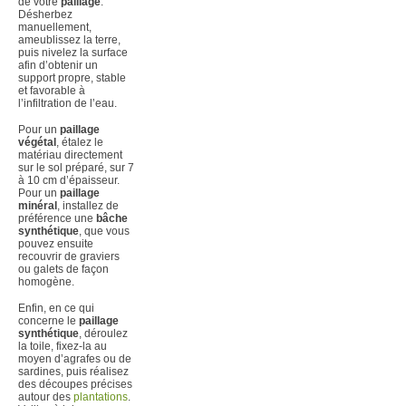
de votre
paillage
.
Désherbez
manuellement,
ameublissez la terre,
puis nivelez la surface
afin d’obtenir un
support propre, stable
et favorable à
l’infiltration de l’eau.
Pour un
paillage
végétal
, étalez le
matériau directement
sur le sol préparé, sur 7
à 10 cm d’épaisseur.
Pour un
paillage
minéral
, installez de
préférence une
bâche
synthétique
, que vous
pouvez ensuite
recouvrir de graviers
ou galets de façon
homogène.
Enfin, en ce qui
concerne le
paillage
synthétique
, déroulez
la toile, fixez-la au
moyen d’agrafes ou de
sardines, puis réalisez
des découpes précises
autour des
plantations
.