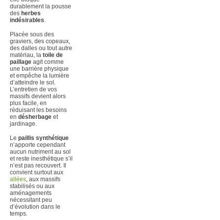
durablement la pousse
des
herbes
indésirables
.
Placée sous des
graviers, des copeaux,
des dalles ou tout autre
matériau, la
toile de
paillage
agit comme
une barrière physique
et empêche la lumière
d’atteindre le sol.
L’entretien de vos
massifs devient alors
plus facile, en
réduisant les besoins
en
désherbage
et
jardinage.
Le
paillis synthétique
n’apporte cependant
aucun nutriment au sol
et reste inesthétique s’il
n’est pas recouvert. Il
convient surtout aux
allées
, aux massifs
stabilisés ou aux
aménagements
nécessitant peu
d’évolution dans le
temps.