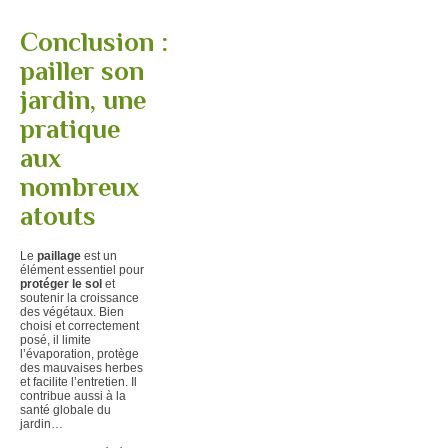
Conclusion :
pailler son
jardin, une
pratique
aux
nombreux
atouts
Le
paillage
est un
élément essentiel pour
protéger le sol
et
soutenir la croissance
des végétaux. Bien
choisi et correctement
posé, il limite
l’évaporation, protège
des mauvaises herbes
et facilite l’entretien. Il
contribue aussi à la
santé globale du
jardin…