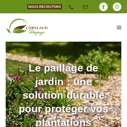
NOUS RECRUTONS
Le paillage de
jardin : une
solution durable
pour protéger vos
plantations