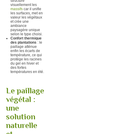
structure
visuellement les
massifs
car il unifie
les surfaces, met en
valeur les végétaux
et crée une
ambiance
paysagère unique
selon le type choisi.
Confort thermique
des plantations
: le
paillage atténue
enfin les écarts de
température, ce qui
protège les racines
du gel en hiver et
des fortes
températures en été.
Le paillage
végétal :
une
solution
naturelle
et