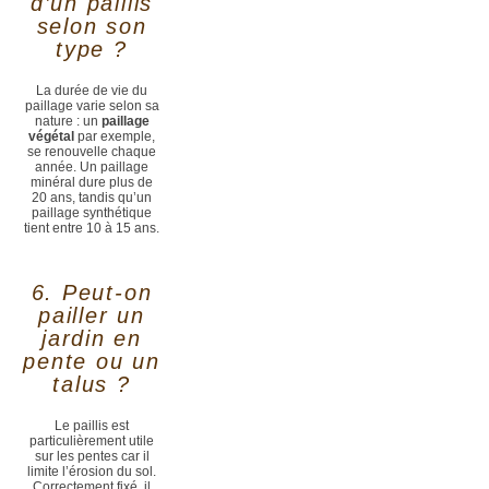
d’un paillis
selon son
type ?
La durée de vie du
paillage varie selon sa
nature : un
paillage
végétal
par exemple,
se renouvelle chaque
année. Un paillage
minéral dure plus de
20 ans, tandis qu’un
paillage synthétique
tient entre 10 à 15 ans.
6. Peut-on
pailler un
jardin en
pente ou un
talus ?
Le paillis est
particulièrement utile
sur les pentes car il
limite l’érosion du sol.
Correctement fixé, il