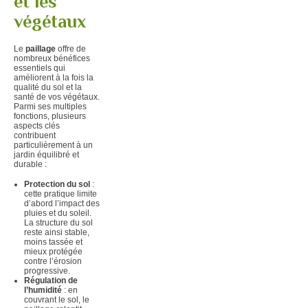
et les
végétaux
Le
paillage
offre de
nombreux bénéfices
essentiels qui
améliorent à la fois la
qualité du sol et la
santé de vos végétaux.
Parmi ses multiples
fonctions, plusieurs
aspects clés
contribuent
particulièrement à un
jardin équilibré et
durable :
Protection du sol
:
cette pratique limite
d’abord l’impact des
pluies et du soleil.
La structure du sol
reste ainsi stable,
moins tassée et
mieux protégée
contre l’érosion
progressive.
Régulation de
l’humidité
: en
couvrant le sol, le