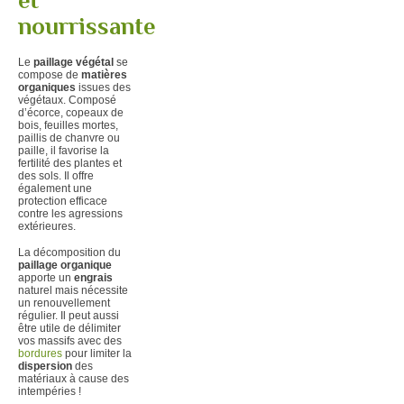
nourrissante
Le
paillage végétal
se
compose de
matières
organiques
issues des
végétaux. Composé
d’écorce, copeaux de
bois, feuilles mortes,
paillis de chanvre ou
paille, il favorise la
fertilité des plantes et
des sols. Il offre
également une
protection efficace
contre les agressions
extérieures.
La décomposition du
paillage organique
apporte un
engrais
naturel mais nécessite
un renouvellement
régulier. Il peut aussi
être utile de délimiter
vos massifs avec des
bordures
pour limiter la
dispersion
des
matériaux à cause des
intempéries !