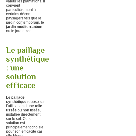
valeur les plantations. Il
convient
particulièrement à
certains décors
paysagers tels que le
jardin contemporain, le
jardin méditerranéen
ou le jardin zen.
Le paillage
synthétique
: une
solution
efficace
Le
paillage
synthétique
repose sur
l’utilisation d’une
toile
tissée
ou non tissée,
installée directement
sur le sol. Cette
solution est
principalement choisie
pour son efficacité car
elle bloque