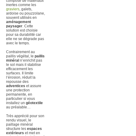
compose de matériaux
inertes comme les
graviers
, galets,
ardoise ou pouzzolane,
souvent utilisés en
aménagement
paysager
. Cette
solution est choisie
pour sa durabilité car
elle ne se dégrade pas
avec le temps.
Contrairement au
paillis végétal, le
paillis
minéral
n’enrichit pas
le sol mais il stabilise
efficacement les
surfaces. Il limite
l’érosion, réduit la
repousse des
adventices
et assure
une protection
permanente, en
particulier si vous
installez un
géotextile
au préalable…
Très apprécié pour son
rendu visuel, le
paillage minéral
structure les
espaces
extérieurs
et met en