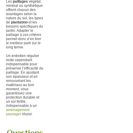
Les
paillages
végétal,
minéral ou synthétique
offrent chacun des
avantages selon la
nature du sol, les types
de
plantation
et les
besoins spécifiques du
jardin. Adapter le
paillage à ces critères
permet donc d’en tirer
le meilleur parti sur le
long terme.
Un entretien régulier
reste cependant
indispensable pour
préserver l’efficacité du
paillage. En ajustant
son épaisseur et en
renouvelant les
matériaux au bon
moment, vous
garantissez une
protection durable et
un sol fertile,
indispensable à un
aménagement
paysager
réussi.
Questions