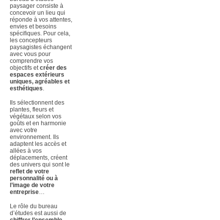
paysager consiste à
concevoir un lieu qui
réponde à vos attentes,
envies et besoins
spécifiques. Pour cela,
les concepteurs
paysagistes échangent
avec vous pour
comprendre vos
objectifs et
créer des
espaces extérieurs
uniques, agréables et
esthétiques
.
Ils sélectionnent des
plantes, fleurs et
végétaux selon vos
goûts et en harmonie
avec votre
environnement. Ils
adaptent les accès et
allées à vos
déplacements, créent
des univers qui sont le
reflet de votre
personnalité ou à
l’image de votre
entreprise
…
Le rôle du bureau
d’études est aussi de
chiffrer l’ensemble