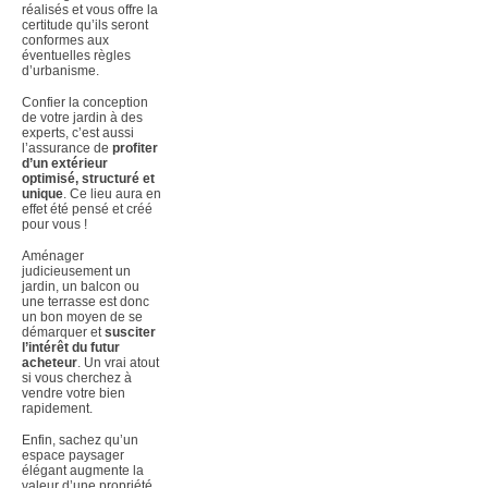
réalisés et vous offre la
certitude qu’ils seront
conformes aux
éventuelles règles
d’urbanisme.
Confier la conception
de votre jardin à des
experts, c’est aussi
l’assurance de
profiter
d’un extérieur
optimisé, structuré et
unique
. Ce lieu aura en
effet été pensé et créé
pour vous !
Aménager
judicieusement un
jardin, un balcon ou
une terrasse est donc
un bon moyen de se
démarquer et
susciter
l’intérêt du futur
acheteur
. Un vrai atout
si vous cherchez à
vendre votre bien
rapidement.
Enfin, sachez qu’un
espace paysager
élégant augmente la
valeur d’une propriété