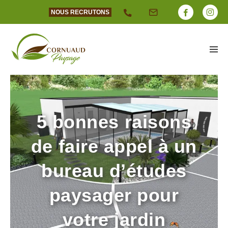
NOUS RECRUTONS
5 bonnes raisons
de faire appel à un
bureau d’études
paysager pour
votre jardin