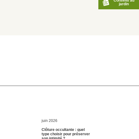
Conseils au
jardin
juin 2026
Clôture occultante : quel
type choisir pour préserver
son intimité ?