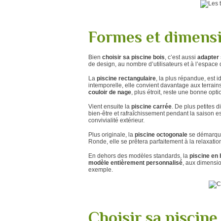
Formes et dimensi
Bien
choisir sa piscine bois
, c’est aussi
adapter
de design, au nombre d’utilisateurs et à l’espace 
La
piscine rectangulaire
, la plus répandue, est i
intemporelle, elle convient davantage aux terrain
couloir de nage
, plus étroit, reste une bonne opt
Vient ensuite la
piscine carrée
. De plus petites 
bien-être et rafraîchissement pendant la saison e
convivialité extérieur.
Plus originale, la
piscine octogonale
se démarque 
Ronde, elle se prêtera parfaitement à la relaxati
En dehors des modèles standards, la
piscine en 
modèle entièrement personnalisé
, aux dimensio
exemple.
Choisir sa piscine