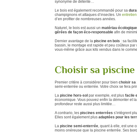
synonyme de détente…
Le bois est également recommandé pour sa
durab
champignons et attaques d’insectes. Un
entretien
d’en profiter de nombreuses années.
Naturel, le bois est aussi un
matériau écologique
gérées de façon éco-responsable
afin de minimi
Dernier avantage de la
piscine en bois
: sa facil
bassin, le montage est rapide et peu coûteux par
vous-même grâce aux kits vendus dans le comme
Choisir sa piscine
Premier critère à considérer pour bien
choisir sa
semi-enterrée ou enterrée. Votre choix se fera pr
La
piscine hors-sol
par exemple, est plus
facile 
économique. Vous pouvez enfin la démonter et la 
profondeur reste aussi plus limitée…
A contrario, les
piscines enterrées
s’intègrent pl
Elles sont également plus
adaptées pour les terra
La
piscine semi-enterrée
, quant à elle, est une 
moins onéreuse que la piscine enterrée. Ses bor