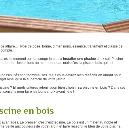
ce affaire… Type de pose, forme, dimensions, essence, traitement et classe de
en compte…
mps est le moment où l’on songe le plus à
installer une piscine
chez soi. Piscine
aturelle : les options ne manquent pas mais c’est la piscine bois qui est
s possibilités sont nombreuses. Mais vous devrez bien réfléchir en amont pour
get ainsi qu’à la superficie de votre jardin.
scine ? Et quels critères retenir pour
bien choisir sa piscine en bois
? Dans cet
 conseils pour faire les bons choix avant l’été !
scine en bois
vantages. Le premier, c’est l’esthétisme. Le bois est un matériau noble et
erveille aux couleurs de votre jardin et faire ressortir le bleu de votre piscine,