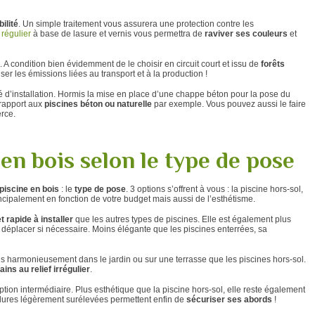
ilité
. Un simple traitement vous assurera une protection contre les
 régulier
à base de lasure et vernis vous permettra de
raviver ses couleurs
et
. A condition bien évidemment de le choisir en circuit court et issu de
forêts
ser les émissions liées au transport et à la production !
ité d’installation. Hormis la mise en place d’une chappe béton pour la pose du
 rapport aux
piscines béton ou naturelle
par exemple. Vous pouvez aussi le faire
rce.
 en bois selon le type de pose
 piscine en bois
: le
type de pose
. 3 options s’offrent à vous : la piscine hors-sol,
incipalement en fonction de votre budget mais aussi de l’esthétisme.
et rapide à installer
que les autres types de piscines. Elle est également plus
déplacer si nécessaire. Moins élégante que les piscines enterrées, sa
us harmonieusement dans le jardin ou sur une terrasse que les piscines hors-sol.
ins au relief irrégulier
.
option intermédiaire. Plus esthétique que la piscine hors-sol, elle reste également
dures légèrement surélevées permettent enfin de
sécuriser ses abords
!