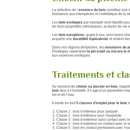
La sélection de l’
essence du bois
constitue une 
résistance aux intempéries et l’esthétique de la 
Les
bois exotiques
par exemple sont réputés pou
de leurs propriétés intrinsèques, la durée de vi
Les
bois européens
, quant à eux, sont moins rés
acquérir une
durabilité équivalente
et restent da
Dans nos régions tempérées, les
ossatures de p
Privilégiez cependant
le
pin traité ou encore le 
aux essences exotiques.
Traitements et cla
Au moment de
choisir sa piscine en bois
, regard
bois
face à l’humidité. Il s’agit d’un paramètre i
sol et de l’eau.
Il existe en tout
5 classes d’emploi pour le bois
m
Classe 1 : bois d’intérieur pour parquet
Classe 2 : bois d’intérieur pour charpente
Classe 3 : bois d’extérieur sans contact avec le
Classe 4 : bois d’extérieur en contact avec le s
Classe 5 : bois en contact permanent avec l’e