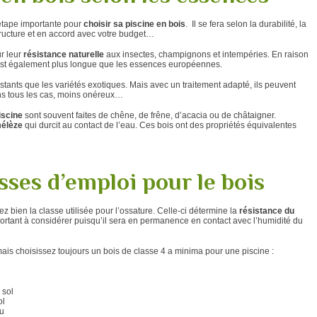
étape importante pour
choisir sa piscine en bois
. Il se fera selon la durabilité, la
structure et en accord avec votre budget…
r leur
résistance naturelle
aux insectes, champignons et intempéries. En raison
e est également plus longue que les essences européennes.
istants que les variétés exotiques. Mais avec un traitement adapté, ils peuvent
ns tous les cas, moins onéreux…
iscine
sont souvent faites de chêne, de frêne, d’acacia ou de châtaigner.
mélèze
qui durcit au contact de l’eau. Ces bois ont des propriétés équivalentes
sses d’emploi pour le bois
ez bien la classe utilisée pour l’ossature. Celle-ci détermine la
résistance du
mportant à considérer puisqu’il sera en permanence en contact avec l’humidité du
ais choisissez toujours un bois de classe 4 a minima pour une piscine :
 sol
ol
au