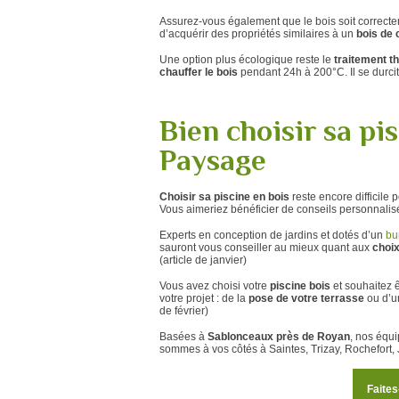
Assurez-vous également que le bois soit correcte
d’acquérir des propriétés similaires à un
bois de 
Une option plus écologique reste le
traitement t
chauffer le bois
pendant 24h à 200°C. Il se durcit
Bien choisir sa pi
Paysage
Choisir sa piscine en bois
reste encore difficile 
Vous aimeriez bénéficier de conseils personnalisé
Experts en conception de jardins et dotés d’un
bu
sauront vous conseiller au mieux quant aux
choix
(article de janvier)
Vous avez choisi votre
piscine bois
et souhaitez 
votre projet : de la
pose de votre terrasse
ou d’
de février)
Basées à
Sablonceaux près de Royan
, nos équ
sommes à vos côtés à Saintes, Trizay, Rochefort
Faites