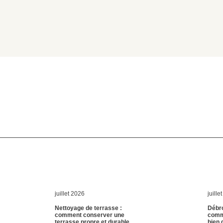
juillet 2026
juille
Nettoyage de terrasse :
Débro
comment conserver une
comm
terrasse propre et durable
bien 