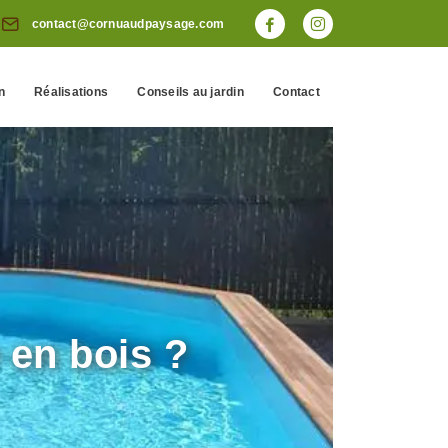
contact@cornuaudpaysage.com
n
Réalisations
Conseils au jardin
Contact
 en bois ?