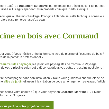
ment traité. Le
traitement autoclave
, par exemple, est très efficace. Il lui permet
classe 4
. Il s’agit cependant d’un procédé chimique, parfois toxique…
hermique
ou thermo-chauffage. D’origine finlandaise, cette technique consiste à
 alors et se renforce jusqu’au cœur.
scine en bois avec Cornuaud
pour vous ? Vous hésitez entre la forme, le type de piscine et l’essence du bois ?
s de la part d’un professionnel ?
reau d’études paysager
, les jardiniers paysagistes de
Cornuaud Paysage
 de votre piscine
selon votre décor extérieur, vos goûts et besoins quotidiens !
être accompagné dans son installation ? Nous vous guidons à chaque étape de
une
allée de jardin
et jusqu’à la création de votre aménagement paysager.
(article
ipes sont à votre écoute où que vous soyez en
Charente-Maritime
(17). Nous
, Jonzac et Surgères…
-nous part de votre projet de piscine