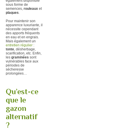
également disponible
sous forme de
semences,
rouleaux
et
plaques
.
Pour maintenir son
apparence luxuriante, il
nécessite cependant
des apports fréquents
en eau et en engrais.
Mais également un
entretien régulier
:
tonte
, désherbage,
scarification, etc. Enfin,
les
graminées
sont
vulnérables face aux
périodes de
sécheresse
prolongées…
Qu’est-ce
que le
gazon
alternatif
?