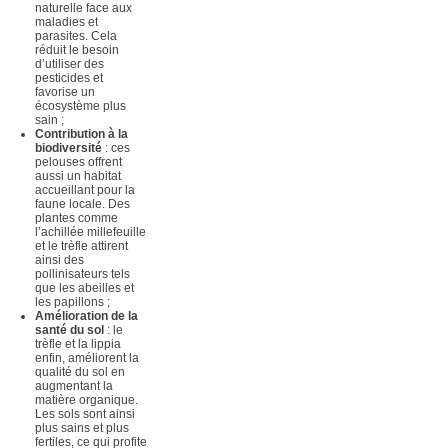
naturelle face aux
maladies et
parasites. Cela
réduit le besoin
d’utiliser des
pesticides et
favorise un
écosystème plus
sain ;
Contribution à la
biodiversité
: ces
pelouses offrent
aussi un habitat
accueillant pour la
faune locale. Des
plantes comme
l’achillée millefeuille
et le trèfle attirent
ainsi des
pollinisateurs tels
que les abeilles et
les papillons ;
Amélioration de la
santé du sol
: le
trèfle et la lippia
enfin, améliorent la
qualité du sol en
augmentant la
matière organique.
Les sols sont ainsi
plus sains et plus
fertiles, ce qui profite