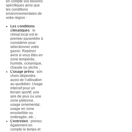
en compte vos besoins
spécifiques ainsi que
les conditions
environnementales de
votre région :
Les conditions
climatiques
: le
climat local est le
premier paramètre à
considérer pour
sélectionner votre
gazon. Repérez
ainsi si vous êtes en
zone tempérée,
humide, océanique,
chaude ou sèche ;
L’usage prévu
: son
choix dépendra
aussi de l’utilisation
au quotidien. Usage
intensif pour un
terrain sportif, une
aire de jeux ou une
zone piétonne,
usage ornemental,
usage en zone
ensoleillée ou
ombragée, etc. ;
L’entretien
: prenez
également en
compte le temps et