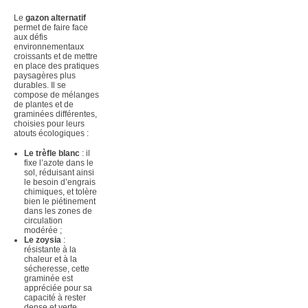
Le
gazon alternatif
permet de faire face
aux défis
environnementaux
croissants et de mettre
en place des pratiques
paysagères plus
durables. Il se
compose de mélanges
de plantes et de
graminées différentes,
choisies pour leurs
atouts écologiques :
Le trèfle blanc
: il
fixe l’azote dans le
sol, réduisant ainsi
le besoin d’engrais
chimiques, et tolère
bien le piétinement
dans les zones de
circulation
modérée ;
Le zoysia
:
résistante à la
chaleur et à la
sécheresse, cette
graminée est
appréciée pour sa
capacité à rester
dense et verte