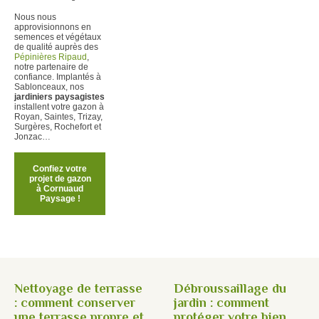
Nous nous
approvisionnons en
semences et végétaux
de qualité auprès des
Pépinières Ripaud
,
notre partenaire de
confiance. Implantés à
Sablonceaux, nos
jardiniers paysagistes
installent votre gazon à
Royan, Saintes, Trizay,
Surgères, Rochefort et
Jonzac…
Confiez votre
projet de gazon
à Cornuaud
Paysage !
Nettoyage de terrasse
Débroussaillage du
: comment conserver
jardin : comment
une terrasse propre et
protéger votre bien