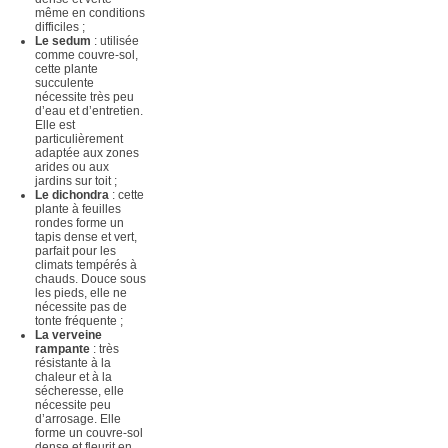
même en conditions
difficiles ;
Le sedum
: utilisée
comme couvre-sol,
cette plante
succulente
nécessite très peu
d’eau et d’entretien.
Elle est
particulièrement
adaptée aux zones
arides ou aux
jardins sur toit ;
Le dichondra
: cette
plante à feuilles
rondes forme un
tapis dense et vert,
parfait pour les
climats tempérés à
chauds. Douce sous
les pieds, elle ne
nécessite pas de
tonte fréquente ;
La verveine
rampante
: très
résistante à la
chaleur et à la
sécheresse, elle
nécessite peu
d’arrosage. Elle
forme un couvre-sol
dense et fleurit en