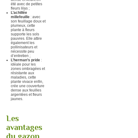
été avec de petites
fleurs lilas ;
L’achillée
millefeuille
: avec
son feuillage doux et
plumeux, cette
plante à fleurs
supporte les sols
pauvres. Elle attire
également les
pollinisateurs et
nécessite peu
d’entretien ;
L’herman’s pride
:
idéale pour les
zones ombragées et
résistante aux
maladies, cette
plante vivace enfin,
crée une couverture
dense aux feuilles
argentées et fleurs
jaunes.
Les
avantages
du gazon