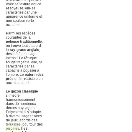
Avec sa texture douce
et soyeuse, elle se
caractérise par une
apparence uniforme et
une couleur verte
éclatante.
Parmi les espèces
courantes de la
pelouse traditionnelle
,
on trouve tout d’abord
le
ray-grass anglais
,
destiné à un usage
intensif. La
fétuque
rouge
traçante, elle, se
caractérise par sa
capacité à pousser à
l’ombre. Le
pâturin des
prés
enfin, résiste bien
aux maladies !
Le
gazon classique
s’intègre
harmonieusement
dans de nombreux
décors paysagers.
Polyvalent, il s’adapte
à divers usages : aires
de jeux, abords des
terrasses
, pourtour des
piscines
. Il est