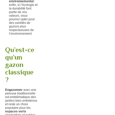
environnemental
:
enfin, si l’écologie et
la durabilité font
partie de vos
valeurs, vous
pourrez opter pour
des variétés de
gazons plus
respectueuses de
l’environnement.
Qu’est-ce
qu’un
gazon
classique
?
Engazonner
avec une
pelouse traditionnelle
est emblématique des
jardins bien entretenus
et reste un choix
populaire pour les
espaces verts
résidentiels et publics.