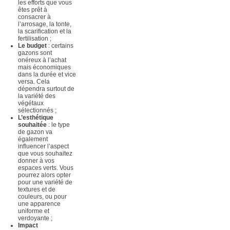
les efforts que vous
êtes prêt à
consacrer à
l’arrosage, la tonte,
la scarification et la
fertilisation ;
Le budget
: certains
gazons sont
onéreux à l’achat
mais économiques
dans la durée et vice
versa. Cela
dépendra surtout de
la variété des
végétaux
sélectionnés ;
L’esthétique
souhaitée
: le type
de gazon va
également
influencer l’aspect
que vous souhaitez
donner à vos
espaces verts. Vous
pourrez alors opter
pour une variété de
textures et de
couleurs, ou pour
une apparence
uniforme et
verdoyante ;
Impact