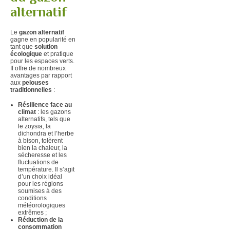
alternatif
Le
gazon alternatif
gagne en popularité en
tant que
solution
écologique
et pratique
pour les espaces verts.
Il offre de nombreux
avantages par rapport
aux
pelouses
traditionnelles
:
Résilience face au
climat
: les gazons
alternatifs, tels que
le zoysia, la
dichondra et l’herbe
à bison, tolèrent
bien la chaleur, la
sécheresse et les
fluctuations de
température. Il s’agit
d’un choix idéal
pour les régions
soumises à des
conditions
météorologiques
extrêmes ;
Réduction de la
consommation